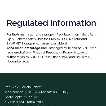
Regulated information
For the transmission and storage of Regulated Information, Ratti
S.p.A. Benefit Society uses the EMARKET SDIR circuit and
EMARKET Storage mechanism available at
www.emarketstorage.com
, managed by Teleborsa S.r.l.– with
registered office in Piazza di Priscilla, 4 - Rome - following
authorisation by CONSOB Resolutions 22517 and 22518 of 23
November 2022.
Ratti S.p.A. Società Benefit
Via Madonna, 30 22070 Guanzate (CO) – Italy
Share Capital € 11,115,000
+39 031 35351
–
ratti@ratti.it