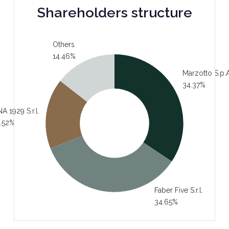
Shareholders structure
Others
14.46%
Marzotto S.p.A
34.37%
A 1929 S.r.l.
.52%
Faber Five S.r.l.
34.65%