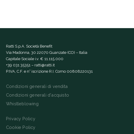
Ratti S.p.A. Società Benefit
Via Madonna, 30 22070 Guanzate (CO) – Italia
Capitale Sociale i.v. € 11.115.000
+39 031 35351
–
ratti@ratti.it
P.IVA, C.F. e n° iscrizione R.I. Como 00808220131
Condizioni generali di vendita
Condizioni generali d'acquisto
Whistleblowing
Privacy Policy
Cookie Policy