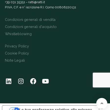
+39 031 35351
–
ratti@ratti.it
P.IVA, C.F. e n° iscrizione R.I. Como 00808220131
Condizioni generali di vendita
Condizioni generali d'acquisto
Whistleblowing
Privacy Policy
Cookie Policy
Note Legali
Le tue preferenze relative alla privacy