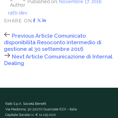
Published on:
Novembre 17, 2016
Author
ratti-dev
SHARE ON
Previous Article
Comunicato
disponibilità Resoconto intermedio di
gestione al 30 settembre 2016
Next Article
Comunicazione di Internal
Dealing
Ratti S.p.A. Società Benefit
Via Madonna, 30 22070 Guanzate (CO) – Italia
Capitale Sociale i.v. € 11.115.000