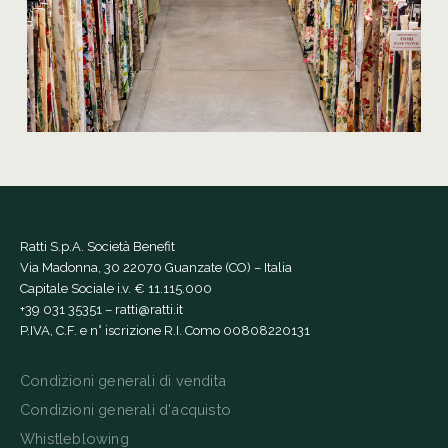
Ratti S.p.A. Società Benefit
Via Madonna, 30 22070 Guanzate (CO) – Italia
Capitale Sociale i.v. € 11.115.000
+39 031 35351
–
ratti@ratti.it
P.IVA, C.F. e n° iscrizione R.I. Como 00808220131
Condizioni generali di vendita
Condizioni generali d'acquisto
Whistleblowing