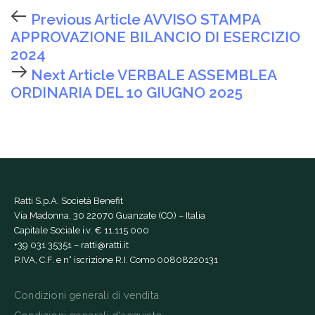
Previous Article
AVVISO STAMPA
APPROVAZIONE BILANCIO DI ESERCIZIO
2024
Next Article
VERBALE ASSEMBLEA
ORDINARIA DEL 10 GIUGNO 2025
Ratti S.p.A. Società Benefit
Via Madonna, 30 22070 Guanzate (CO) – Italia
Capitale Sociale i.v. € 11.115.000
+39 031 35351
–
ratti@ratti.it
P.IVA, C.F. e n° iscrizione R.I. Como 00808220131
Condizioni generali di vendita