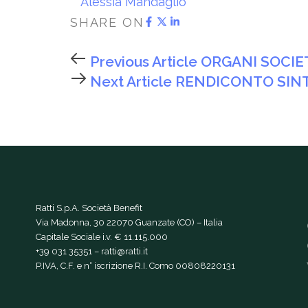
Alessia Mandaglio
SHARE ON
Previous Article
ORGANI SOCIE
Next Article
RENDICONTO SINT
Ratti S.p.A. Società Benefit
Via Madonna, 30 22070 Guanzate (CO) – Italia
Capitale Sociale i.v. € 11.115.000
+39 031 35351
–
ratti@ratti.it
P.IVA, C.F. e n° iscrizione R.I. Como 00808220131