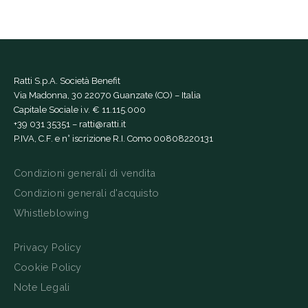
Ratti S.p.A. Società Benefit
Via Madonna, 30 22070 Guanzate (CO) – Italia
Capitale Sociale i.v. € 11.115.000
+39 031 35351
–
ratti@ratti.it
P.IVA, C.F. e n° iscrizione R.I. Como 00808220131
Condizioni generali di vendita
Condizioni generali d'acquisto
Whistleblowing
Privacy Policy
Cookie Policy
Note Legali