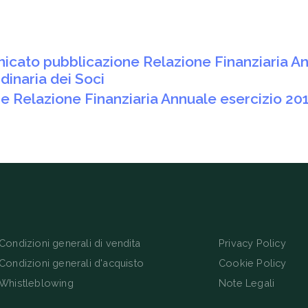
nicato pubblicazione Relazione Finanziaria An
inaria dei Soci
e Relazione Finanziaria Annuale esercizio 20
Condizioni generali di vendita
Privacy Policy
Condizioni generali d'acquisto
Cookie Policy
Whistleblowing
Note Legali