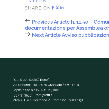
ratti-dev
SHARE ON
Previous Article
h. 11.50 – Comu
documentazione per Assemblea ord
Next Article
Avviso pubblicazion
Ratti S.p.A. Società Benefit
Via Madonna, 30 22070 Guanzate (CO) – Italia
Capitale Sociale i.v. € 11.115.000
+39 031 35351
–
ratti@ratti.it
P.IVA, C.F. e n° iscrizione R.I. Como 00808220131