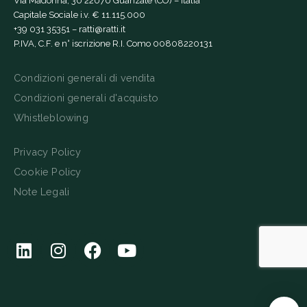
Via Madonna, 30 22070 Guanzate (CO) – Italia
Capitale Sociale i.v. € 11.115.000
+39 031 35351
–
ratti@ratti.it
P.IVA, C.F. e n° iscrizione R.I. Como 00808220131
Condizioni generali di vendita
Condizioni generali d'acquisto
Whistleblowing
Privacy Policy
Cookie Policy
Note Legali