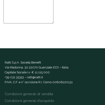
Ratti S.p.A. Società Benefit
Via Madonna, 30 22070 Guanzate (CO) – Italia
Capitale Sociale i.v. € 11.115.000
+39 031 35351
–
ratti@ratti.it
P.IVA, C.F. e n° iscrizione R.I. Como 00808220131
Condizioni generali di vendita
Condizioni generali d'acquisto