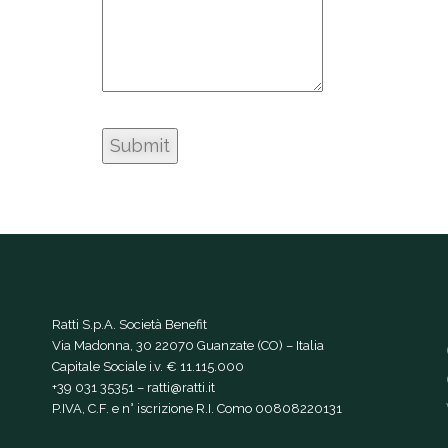
Ratti S.p.A. Società Benefit
Via Madonna, 30 22070 Guanzate (CO) – Italia
Capitale Sociale i.v. € 11.115.000
+39 031 35351
–
ratti@ratti.it
P.IVA, C.F. e n° iscrizione R.I. Como 00808220131