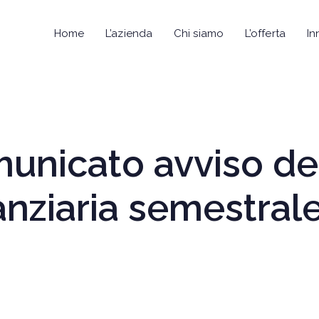
Home
L’azienda
Chi siamo
L’offerta
In
municato avviso d
anziaria semestrale