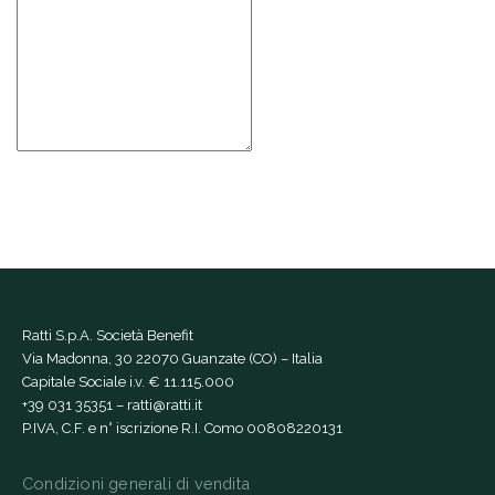
Ratti S.p.A. Società Benefit
Via Madonna, 30 22070 Guanzate (CO) – Italia
Capitale Sociale i.v. € 11.115.000
+39 031 35351
–
ratti@ratti.it
P.IVA, C.F. e n° iscrizione R.I. Como 00808220131
Condizioni generali di vendita