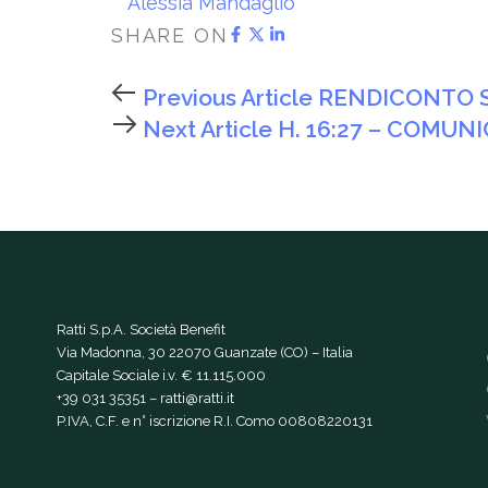
Alessia Mandaglio
SHARE ON
Previous Article
RENDICONTO S
Next Article
H. 16:27 – COMUN
Ratti S.p.A. Società Benefit
Via Madonna, 30 22070 Guanzate (CO) – Italia
Capitale Sociale i.v. € 11.115.000
+39 031 35351
–
ratti@ratti.it
P.IVA, C.F. e n° iscrizione R.I. Como 00808220131