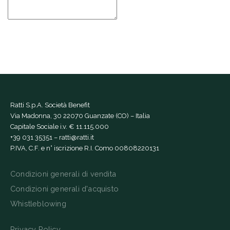
Ratti S.p.A. Società Benefit
Via Madonna, 30 22070 Guanzate (CO) – Italia
Capitale Sociale i.v. € 11.115.000
+39 031 35351
–
ratti@ratti.it
P.IVA, C.F. e n° iscrizione R.I. Como 00808220131
Condizioni generali di vendita
Condizioni generali d'acquisto
Whistleblowing
Privacy Policy