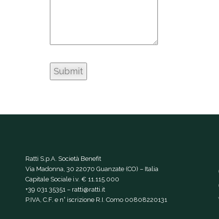
Ratti S.p.A. Società Benefit
Via Madonna, 30 22070 Guanzate (CO) – Italia
Capitale Sociale i.v. € 11.115.000
+39 031 35351
–
ratti@ratti.it
P.IVA, C.F. e n° iscrizione R.I. Como 00808220131