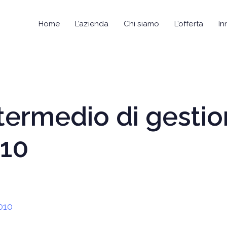
Home
L’azienda
Chi siamo
L’offerta
In
ermedio di gestio
010
010