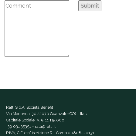
Ratti S.p.A. Società Benefit
Via Madonna, 30 22070 Guanzate (CO) – Italia
Capitale Sociale i.v. € 11.115.000
+39 031 35351
–
ratti@ratti.it
P.IVA, C.F. e n° iscrizione R.I. Como 00808220131