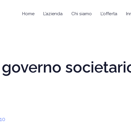
Home
L’azienda
Chi siamo
L’offerta
In
governo societario
10