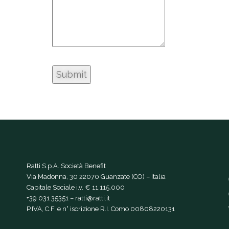
Ratti S.p.A. Società Benefit
Via Madonna, 30 22070 Guanzate (CO) – Italia
Capitale Sociale i.v. € 11.115.000
+39 031 35351
–
ratti@ratti.it
P.IVA, C.F. e n° iscrizione R.I. Como 00808220131