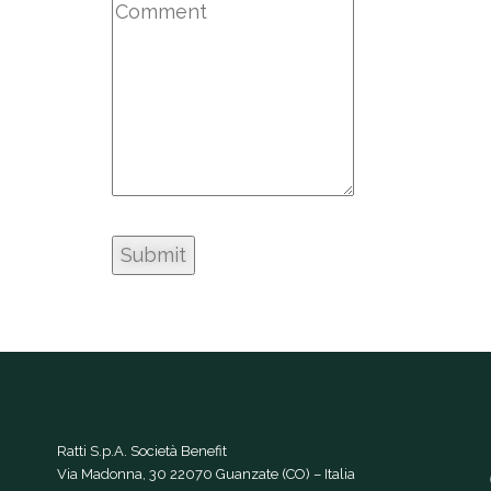
Ratti S.p.A. Società Benefit
Via Madonna, 30 22070 Guanzate (CO) – Italia