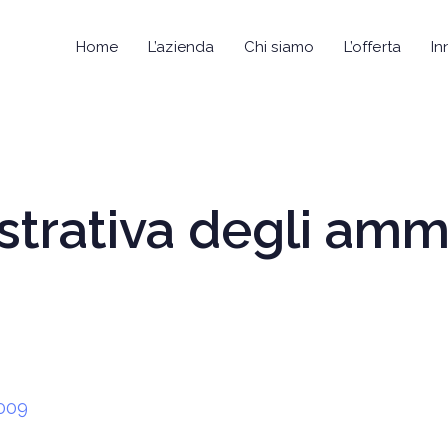
Home
L’azienda
Chi siamo
L’offerta
In
strativa degli ammi
009