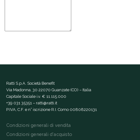
Ratti S.p.A. Società Benefit
Via Madonna, 30 22070 Guanzate (CO) – Italia
Capitale Sociale i.v. € 11.115.000
+39 031 35351
–
ratti@ratti.it
P.IVA, C.F. e n° iscrizione R.I. Como 00808220131
Condizioni generali di vendita
Condizioni generali d'acquisto