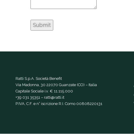
Ratti S.p.A. Società Benefit
Via Madonna, 30 22070 Guanzate (CO) – Italia
Capitale Sociale i.v. € 11.115.000
+39 031 35351
–
ratti@ratti.it
P.IVA, C.F. e n° iscrizione R.I. Como 00808220131