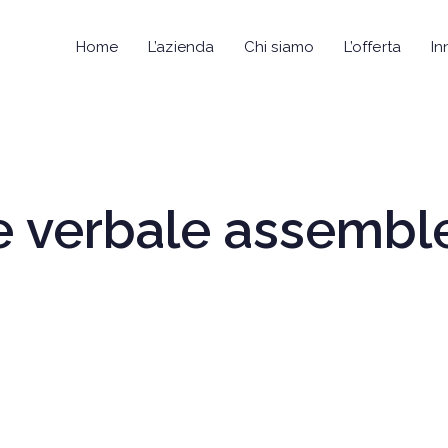
Home
L’azienda
Chi siamo
L’offerta
In
e verbale assemble