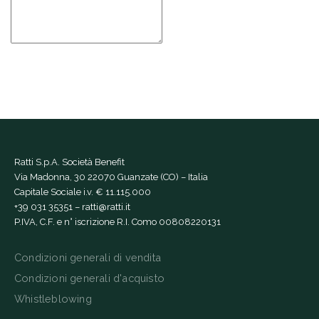
Ratti S.p.A. Società Benefit
Via Madonna, 30 22070 Guanzate (CO) – Italia
Capitale Sociale i.v. € 11.115.000
+39 031 35351
–
ratti@ratti.it
P.IVA, C.F. e n° iscrizione R.I. Como 00808220131
Condizioni generali di vendita
Condizioni generali d'acquisto
Whistleblowing