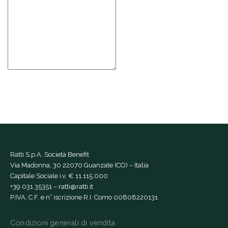
Ratti S.p.A. Società Benefit
Via Madonna, 30 22070 Guanzate (CO) – Italia
Capitale Sociale i.v. € 11.115.000
+39 031 35351
–
ratti@ratti.it
P.IVA, C.F. e n° iscrizione R.I. Como 00808220131
Condizioni generali di vendita