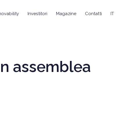
novability
Investitori
Magazine
Contatti
IT
 in assemblea