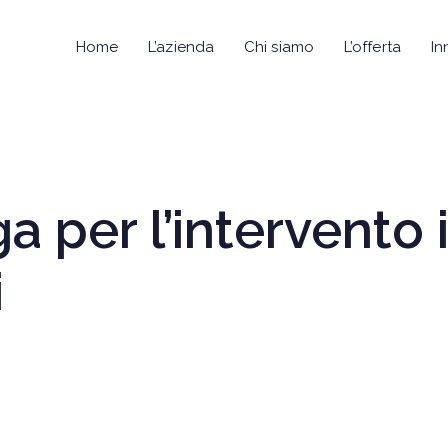
Home
L’azienda
Chi siamo
L’offerta
In
 per l’intervento
i