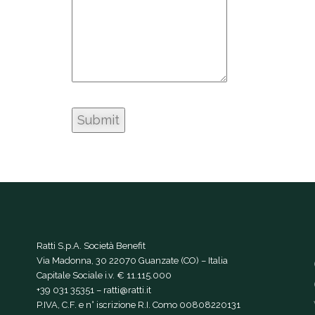
Ratti S.p.A. Società Benefit
Via Madonna, 30 22070 Guanzate (CO) – Italia
Capitale Sociale i.v. € 11.115.000
+39 031 35351
–
ratti@ratti.it
P.IVA, C.F. e n° iscrizione R.I. Como 00808220131