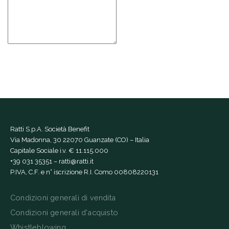
Ratti S.p.A. Società Benefit
Via Madonna, 30 22070 Guanzate (CO) – Italia
Capitale Sociale i.v. € 11.115.000
+39 031 35351
–
ratti@ratti.it
P.IVA, C.F. e n° iscrizione R.I. Como 00808220131
Condizioni generali di vendita
Condizioni generali d'acquisto
Whistleblowing