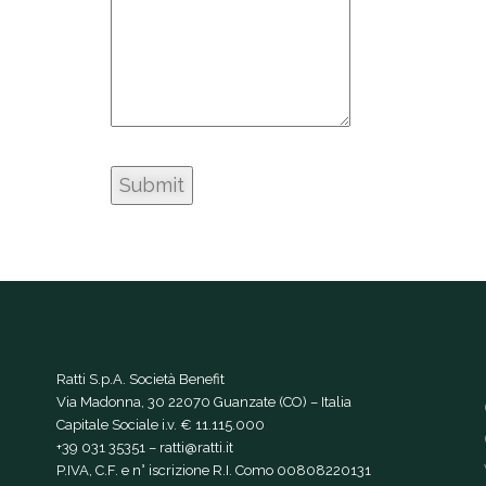
Ratti S.p.A. Società Benefit
Via Madonna, 30 22070 Guanzate (CO) – Italia
Capitale Sociale i.v. € 11.115.000
+39 031 35351
–
ratti@ratti.it
P.IVA, C.F. e n° iscrizione R.I. Como 00808220131