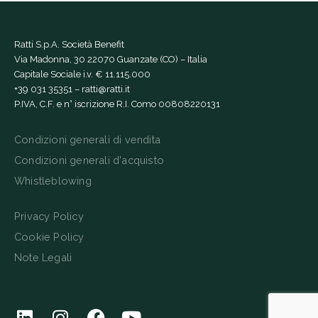
Ratti S.p.A. Società Benefit
Via Madonna, 30 22070 Guanzate (CO) – Italia
Capitale Sociale i.v. € 11.115.000
+39 031 35351
–
ratti@ratti.it
P.IVA, C.F. e n° iscrizione R.I. Como 00808220131
Condizioni generali di vendita
Condizioni generali d'acquisto
Whistleblowing
Privacy Policy
Cookie Policy
Note Legali