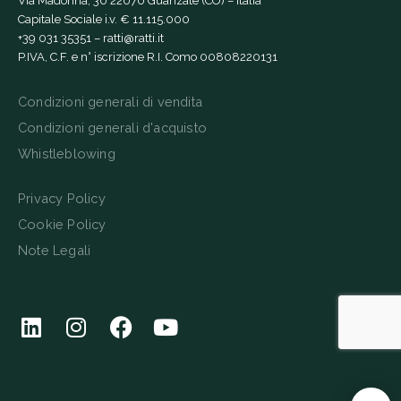
Via Madonna, 30 22070 Guanzate (CO) – Italia
Capitale Sociale i.v. € 11.115.000
+39 031 35351
–
ratti@ratti.it
P.IVA, C.F. e n° iscrizione R.I. Como 00808220131
Condizioni generali di vendita
Condizioni generali d'acquisto
Whistleblowing
Privacy Policy
Cookie Policy
Note Legali