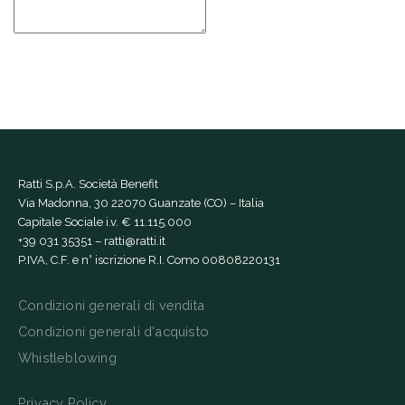
Ratti S.p.A. Società Benefit
Via Madonna, 30 22070 Guanzate (CO) – Italia
Capitale Sociale i.v. € 11.115.000
+39 031 35351
–
ratti@ratti.it
P.IVA, C.F. e n° iscrizione R.I. Como 00808220131
Condizioni generali di vendita
Condizioni generali d'acquisto
Whistleblowing
Privacy Policy