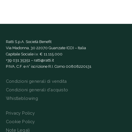
Ratti S.p.A. Società Benefit
Via Madonna, 30 22070 Guanzate (CO) – Italia
Capitale Sociale i.v. € 11.115.000
+39 031 35351
–
ratti@ratti.it
P.IVA, C.F. e n° iscrizione R.I. Como 00808220131
Condizioni generali di vendita
Condizioni generali d'acquisto
Whistleblowing
Privacy Policy
Cookie Policy
Note Legali