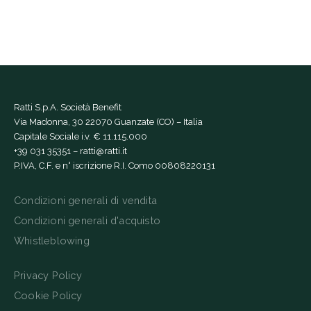
Ratti S.p.A. Società Benefit
Via Madonna, 30 22070 Guanzate (CO) – Italia
Capitale Sociale i.v. € 11.115.000
+39 031 35351
–
ratti@ratti.it
P.IVA, C.F. e n° iscrizione R.I. Como 00808220131
Condizioni generali di vendita
Condizioni generali d'acquisto
Whistleblowing
Privacy Policy
Cookie Policy