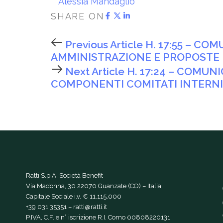
Alessia Mandaglio
SHARE ON
Previous Article
H. 17:55 – CO
AMMINISTRAZIONE E PROPOSTE 
Next Article
H. 17:24 – COMU
COMPONENTI COMITATI INTERNI
Ratti S.p.A. Società Benefit
Via Madonna, 30 22070 Guanzate (CO) – Italia
Capitale Sociale i.v. € 11.115.000
+39 031 35351
–
ratti@ratti.it
P.IVA, C.F. e n° iscrizione R.I. Como 00808220131