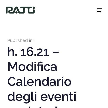
To
na
Published in:
h. 16.21 –
Modifica
Calendario
degli eventi