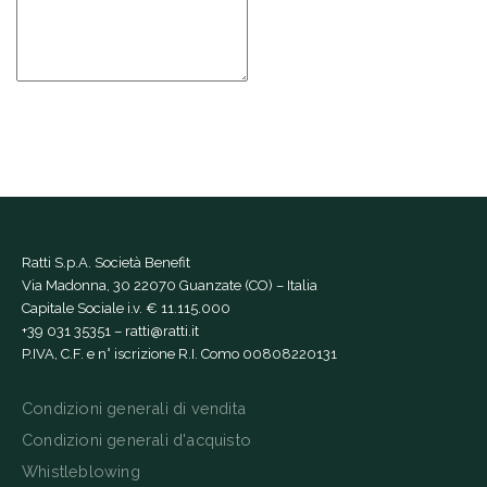
Ratti S.p.A. Società Benefit
Via Madonna, 30 22070 Guanzate (CO) – Italia
Capitale Sociale i.v. € 11.115.000
+39 031 35351
–
ratti@ratti.it
P.IVA, C.F. e n° iscrizione R.I. Como 00808220131
Condizioni generali di vendita
Condizioni generali d'acquisto
Whistleblowing