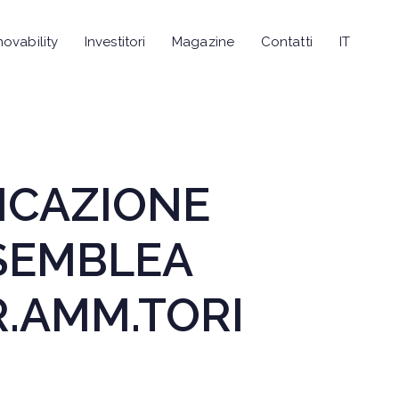
novability
Investitori
Magazine
Contatti
IT
LICAZIONE
SEMBLEA
R.AMM.TORI