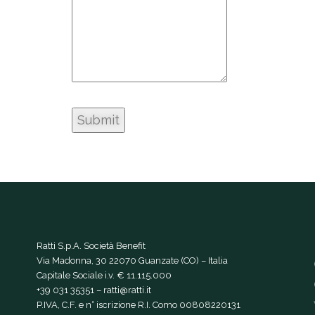
Ratti S.p.A. Società Benefit
Via Madonna, 30 22070 Guanzate (CO) – Italia
Capitale Sociale i.v. € 11.115.000
+39 031 35351
–
ratti@ratti.it
P.IVA, C.F. e n° iscrizione R.I. Como 00808220131