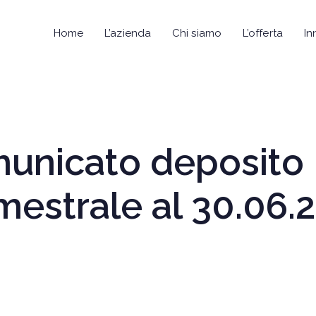
Home
L’azienda
Chi siamo
L’offerta
In
municato deposito
emestrale al 30.06.