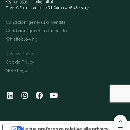
+39 031 35351
–
ratti@ratti.it
P.IVA, C.F. e n° iscrizione R.I. Como 00808220131
Condizioni generali di vendita
Condizioni generali d'acquisto
Whistleblowing
Privacy Policy
Cookie Policy
Note Legali
Le tue preferenze relative alla privacy