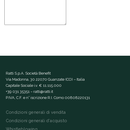
Ratti S.p.A. Società Benefit
Via Madonna, 30 22070 Guanzate (CO) – Italia
Capitale Sociale i.v. € 11.115.000
+39 031 35351
–
ratti@ratti.it
P.IVA, C.F. e n° iscrizione R.I. Como 00808220131
Condizioni generali di vendita
Condizioni generali d'acquisto
Whistleblowing