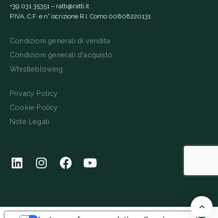
+39 031 35351
–
ratti@ratti.it
P.IVA, C.F. e n° iscrizione R.I. Como 00808220131
Condizioni generali di vendita
Condizioni generali d'acquisto
Whistleblowing
Privacy Policy
Cookie Policy
Note Legali