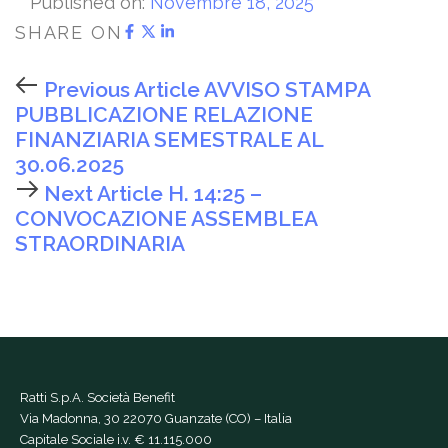
Published on:
Novembre 18, 2025
SHARE ON
Previous Article
AVVISO STAMPA
PUBBLICAZIONE RELAZIONE
FINANZIARIA SEMESTRALE AL
30.06.2025
Next Article
H. 14:25 –
CONVOCAZIONE ASSEMBLEA
STRAORDINARIA
Ratti S.p.A. Società Benefit
Via Madonna, 30 22070 Guanzate (CO) – Italia
Capitale Sociale i.v. € 11.115.000