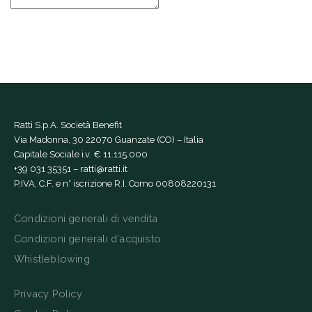
Ratti S.p.A. Società Benefit
Via Madonna, 30 22070 Guanzate (CO) – Italia
Capitale Sociale i.v. € 11.115.000
+39 031 35351
–
ratti@ratti.it
P.IVA, C.F. e n° iscrizione R.I. Como 00808220131
Condizioni generali di vendita
Condizioni generali d'acquisto
Whistleblowing
Privacy Policy