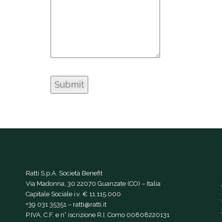
Ratti S.p.A. Società Benefit
Via Madonna, 30 22070 Guanzate (CO) – Italia
Capitale Sociale i.v. € 11.115.000
+39 031 35351
–
ratti@ratti.it
P.IVA, C.F. e n° iscrizione R.I. Como 00808220131