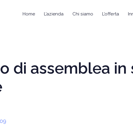
Home
L’azienda
Chi siamo
L’offerta
In
vio di assemblea i
e
009