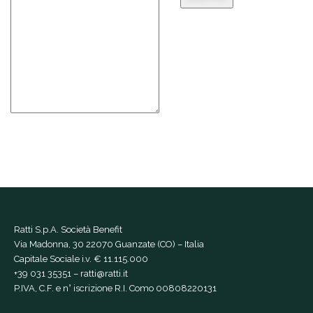
Ratti S.p.A. Società Benefit
Via Madonna, 30 22070 Guanzate (CO) – Italia
Capitale Sociale i.v. € 11.115.000
+39 031 35351
–
ratti@ratti.it
P.IVA, C.F. e n° iscrizione R.I. Como 00808220131