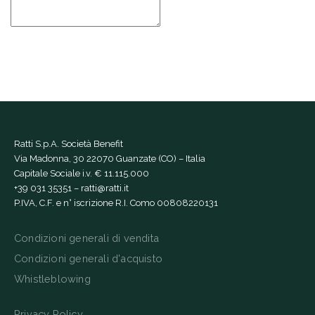
Ratti S.p.A. Società Benefit
Via Madonna, 30 22070 Guanzate (CO) – Italia
Capitale Sociale i.v. € 11.115.000
+39 031 35351
–
ratti@ratti.it
P.IVA, C.F. e n° iscrizione R.I. Como 00808220131
Condizioni generali di vendita
Condizioni generali d'acquisto
Whistleblowing
Privacy Policy