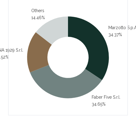
Others
14.46%
Marzotto S.p.A
34.37%
A 1929 S.r.l.
.52%
Faber Five S.r.l.
34.65%