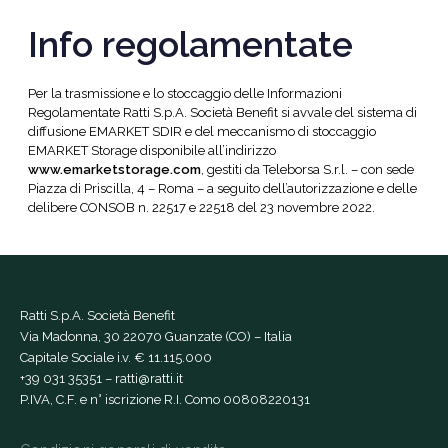
Info regolamentate
Per la trasmissione e lo stoccaggio delle Informazioni
Regolamentate Ratti S.p.A. Società Benefit si avvale del sistema di
diffusione EMARKET SDIR e del meccanismo di stoccaggio
EMARKET Storage disponibile all’indirizzo
www.emarketstorage.com
, gestiti da Teleborsa S.r.l. – con sede
Piazza di Priscilla, 4 – Roma – a seguito dell’autorizzazione e delle
delibere CONSOB n. 22517 e 22518 del 23 novembre 2022.
Ratti S.p.A. Società Benefit
Via Madonna, 30 22070 Guanzate (CO) – Italia
Capitale Sociale i.v. € 11.115.000
+39 031 35351
–
ratti@ratti.it
P.IVA, C.F. e n° iscrizione R.I. Como 00808220131