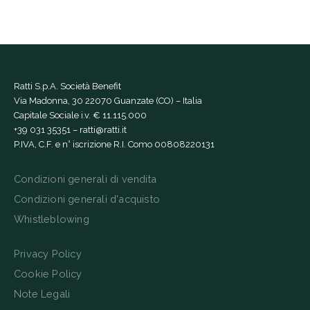
Ratti S.p.A. Società Benefit
Via Madonna, 30 22070 Guanzate (CO) – Italia
Capitale Sociale i.v. € 11.115.000
+39 031 35351
–
ratti@ratti.it
P.IVA, C.F. e n° iscrizione R.I. Como 00808220131
Condizioni generali di vendita
Condizioni generali d'acquisto
Whistleblowing
Privacy Policy
Cookie Policy
Note Legali