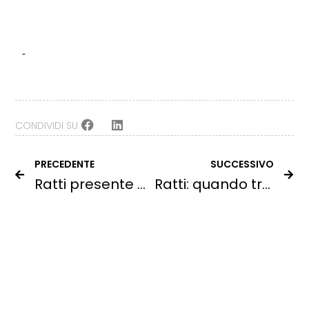
CONDIVIDI SU
PRECEDENTE
SUCCESSIVO
Ratti presente all’interno del nuovo Rapporto GreenItaly della Fondazione Symbola.
Ratti: quando tradizione e innovazione si fondono per creare eccellenza