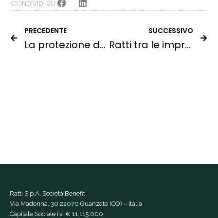
CONDIVIDI SU
PRECEDENTE
SUCCESSIVO
La protezione della biodiversità: l’impegno concreto di Ratti.
Ratti tra le imprese italiane più attente all’ambiente.
Ratti S.p.A. Società Benefit
Via Madonna, 30 22070 Guanzate (CO) – Italia
Capitale Sociale i.v. € 11.115.000