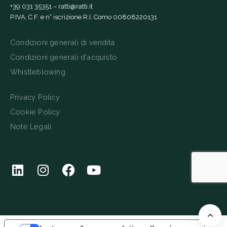
+39 031 35351
–
ratti@ratti.it
P.IVA, C.F. e n° iscrizione R.I. Como 00808220131
Condizioni generali di vendita
Condizioni generali d'acquisto
Whistleblowing
Privacy Policy
Cookie Policy
Note Legali