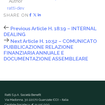
Author
ratti-dev
SHARE ON
Previous Article
H. 18:19 – INTERNAL
DEALING
Next Article
H. 10:52 – COMUNICATO
PUBBLICAZIONE RELAZIONE
FINANZIARIA ANNUALE E
DOCUMENTAZIONE ASSEMBLEARE
Ratti S.p.A. Società Benefit
Via Madonna, 30 22070 Guanzate (CO) – Italia
Capitale Sociale i.v. € 11.115.000