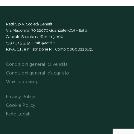
Ratti S.p.A. Società Benefit
Via Madonna, 30 22070 Guanzate (CO) – Italia
Capitale Sociale i.v. € 11.115.000
+39 031 35351
–
ratti@ratti.it
P.IVA, C.F. e n° iscrizione R.I. Como 00808220131
Condizioni generali di vendita
Condizioni generali d'acquisto
Whistleblowing
Privacy Policy
Cookie Policy
Note Legali