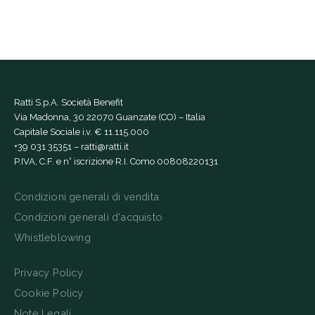
Ratti S.p.A. Società Benefit
Via Madonna, 30 22070 Guanzate (CO) – Italia
Capitale Sociale i.v. € 11.115.000
+39 031 35351
–
ratti@ratti.it
P.IVA, C.F. e n° iscrizione R.I. Como 00808220131
Condizioni generali di vendita
Condizioni generali d'acquisto
Whistleblowing
Privacy Policy
Cookie Policy
Note Legali