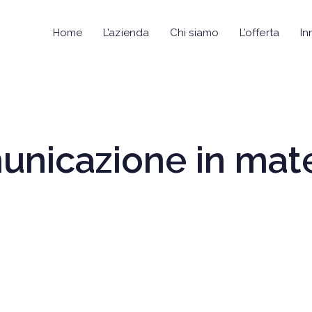
Home
L’azienda
Chi siamo
L’offerta
In
municazione in mate