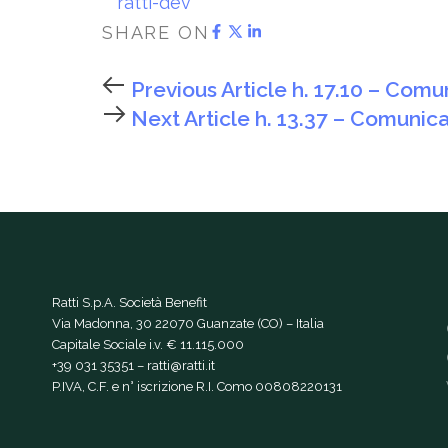
ratti-dev
SHARE ON
Previous Article
h. 17.10 – Comun
Next Article
h. 13.37 – Comunica
Ratti S.p.A. Società Benefit
Via Madonna, 30 22070 Guanzate (CO) – Italia
Capitale Sociale i.v. € 11.115.000
+39 031 35351
–
ratti@ratti.it
P.IVA, C.F. e n° iscrizione R.I. Como 00808220131