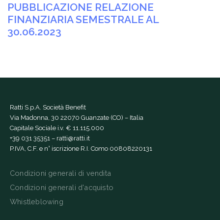
PUBBLICAZIONE RELAZIONE
FINANZIARIA SEMESTRALE AL
30.06.2023
Ratti S.p.A. Società Benefit
Via Madonna, 30 22070 Guanzate (CO) – Italia
Capitale Sociale i.v. € 11.115.000
+39 031 35351
–
ratti@ratti.it
P.IVA, C.F. e n° iscrizione R.I. Como 00808220131
Condizioni generali di vendita
Condizioni generali d'acquisto
Whistleblowing