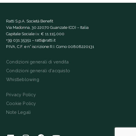
Ratti S.p.A. Società Benefit
Via Madonna, 30 22070 Guanzate (CO) – Italia
Capitale Sociale i.v. € 11.115.000
+39 031 35351
–
ratti@ratti.it
P.IVA, C.F. e n° iscrizione R.I. Como 00808220131
Condizioni generali di vendita
Condizioni generali d'acquisto
Whistleblowing
Privacy Policy
Cookie Policy
Note Legali